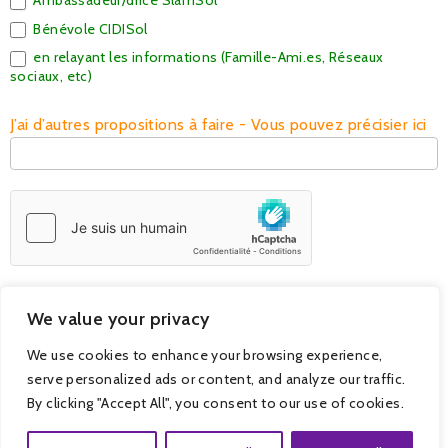
Ambassadeur/drice SlamSol
Bénévole CIDISol
en relayant les informations (Famille-Ami.es, Réseaux
sociaux, etc)
J’ai d’autres propositions à faire - Vous pouvez précisier ici
We value your privacy
Envoyer
We use cookies to enhance your browsing experience,
serve personalized ads or content, and analyze our traffic.
By clicking "Accept All", you consent to our use of cookies.
Copyright - SlamSol© 2026