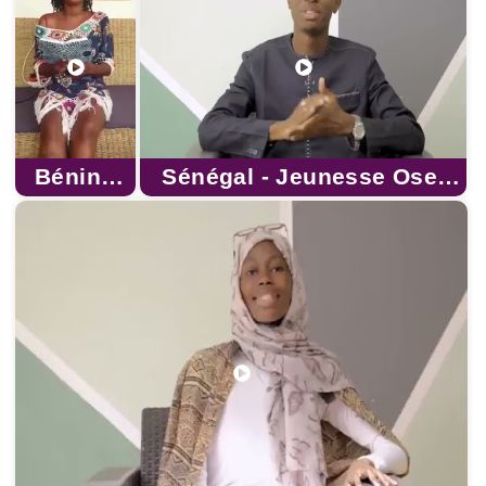
Bénin -
Sénégal - Jeunesse Ose,
Egalité
Meissa Mara
Homme
Femme,
Mathurin
e