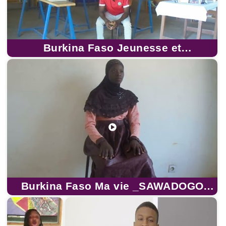
Burkina Faso Jeunesse et
développement _Malo Roland
Burkina Faso Ma vie _SAWADOGO
Rahinatou