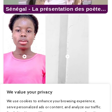
Sénégal - La présentation des poètes,
Fatou Mbeugue
We value your privacy
Togo Elle
Togo Lève les
Ayovi
Bras Kouassi
We use cookies to enhance your browsing experience,
Albertine
Mawulolo
serve personalized ads or content, and analyze our traffic.
Félicia
AKOUSSAN