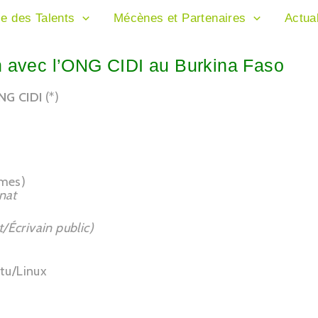
ie des Talents
Mécènes et Partenaires
Actual
n avec l’ONG CIDI au Burkina Faso
NG CIDI
(*)
mmes)
anat
t/Écrivain public)
tu/Linux