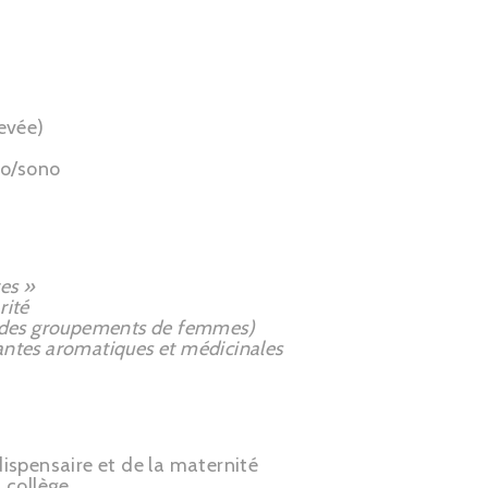
evée)
éo/sono
es »
rité
ec des groupements de femmes)
plantes aromatiques et médicinales
dispensaire et de la maternité
n collège